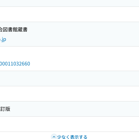
国会図書館蔵書
.jp
/000011032660
改訂版
少なく表示する