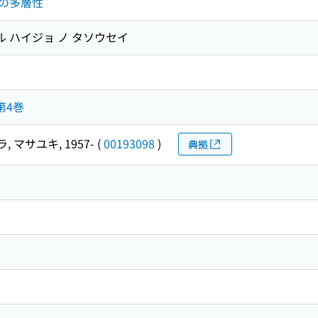
の多層性
ル ハイジョ ノ タソウセイ
第4巻
 マサユキ, 1957-
(
00193098
)
典拠