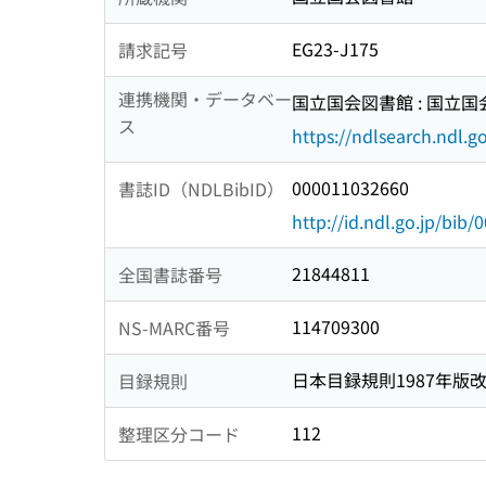
EG23-J175
請求記号
連携機関・データベー
国立国会図書館 : 国立
ス
https://ndlsearch.ndl.go
000011032660
書誌ID（NDLBibID）
http://id.ndl.go.jp/bib
21844811
全国書誌番号
114709300
NS-MARC番号
日本目録規則1987年版
目録規則
112
整理区分コード