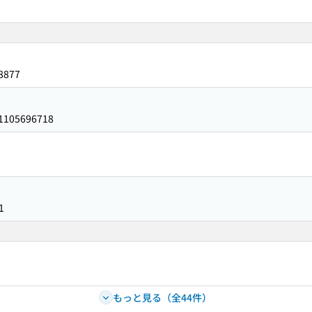
8877
1105696718
1
9
もっと見る（全44件）