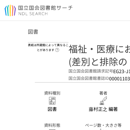
本文へ移動
図書
福祉・医療に
表紙は所蔵館によって異なるこ
ヘルプページへのリンク
とがあります
(差別と排除の「
EG23-J
国立国会図書館請求記号
00001103
国立国会図書館書誌ID
資料種別
著者
図書
藤村正之 編著
資料形態
ページ数・大きさ等