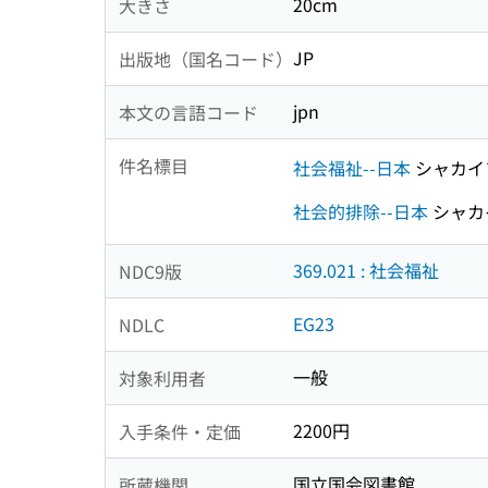
20cm
大きさ
JP
出版地（国名コード）
jpn
本文の言語コード
件名標目
社会福祉--日本
シャカイ
社会的排除--日本
シャカ
369.021 : 社会福祉
NDC9版
EG23
NDLC
一般
対象利用者
2200円
入手条件・定価
国立国会図書館
所蔵機関