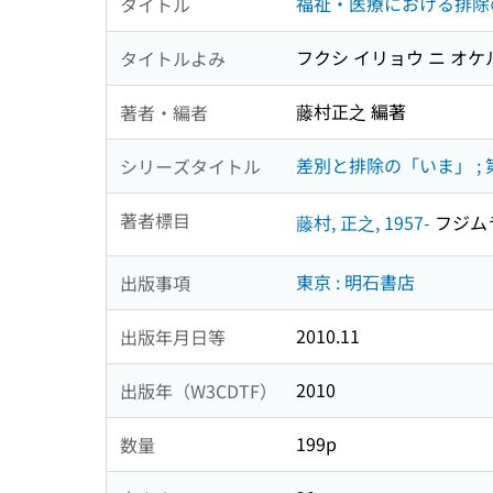
福祉・医療における排除
タイトル
フクシ イリョウ ニ オケ
タイトルよみ
藤村正之 編著
著者・編者
差別と排除の「いま」 ; 
シリーズタイトル
著者標目
藤村, 正之, 1957-
フジムラ,
東京 : 明石書店
出版事項
2010.11
出版年月日等
2010
出版年（W3CDTF）
199p
数量