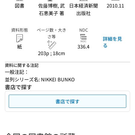
図書
佐藤博樹, 武
日本経済新聞
2010.11
石恵美子 著
出版社
資料形態
ページ数・大き
NDC
さ等
詳細を見
る
紙
336.4
203p ; 18cm
資料に関する注記
一般注記：
並列シリーズ名: NIKKEI BUNKO
書店で探す
書店で探す