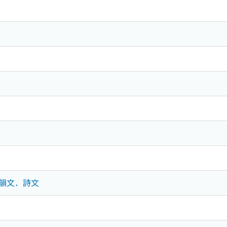
歌．韻文．詩文