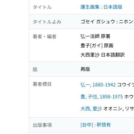
護生画集 : 日本語版
タイトル
ゴセイ ガシュウ : ニホ
タイトルよみ
弘一法師 原著
著者・編者
豊子[ガイ] 原画
大西里沙 日本語翻訳
再版
版
著者標目
弘一, 1880-1942
コウイツ,
豊, 子愷, 1898-1975
ホウ,
大西, 里沙
オオニシ, リ
[台中] : 釈悟有
出版事項