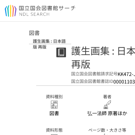
本文へ移動
図書
護生画集 : 日本語
護生画集 : 日
版 再版
再版
KK472-
国立国会図書館請求記号
00001103
国立国会図書館書誌ID
資料種別
著者
図書
弘一法師 原著ほか
資料形態
ページ数・大きさ等