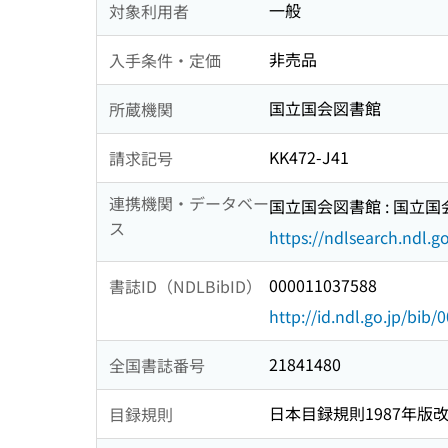
一般
対象利用者
非売品
入手条件・定価
国立国会図書館
所蔵機関
KK472-J41
請求記号
連携機関・データベー
国立国会図書館 : 国立
ス
https://ndlsearch.ndl.go
000011037588
書誌ID（NDLBibID）
http://id.ndl.go.jp/bib
21841480
全国書誌番号
日本目録規則1987年版
目録規則