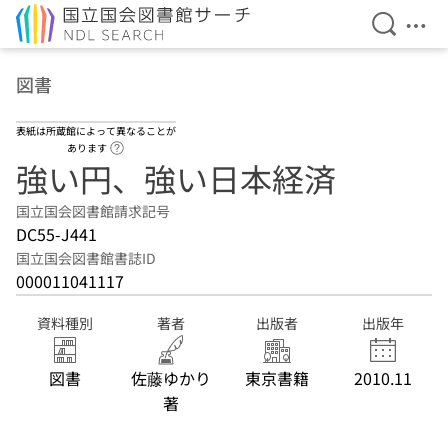
検索を開
メニ
本文へ移動
図書
表紙は所蔵館によって異なることが
ヘルプページへのリンク
あります
強い円、強い日本経済
国立国会図書館請求記号
DC55-J441
国立国会図書館書誌ID
000011041117
資料種別
著者
出版者
出版年
図書
佐藤ゆかり
東京書籍
2010.11
著