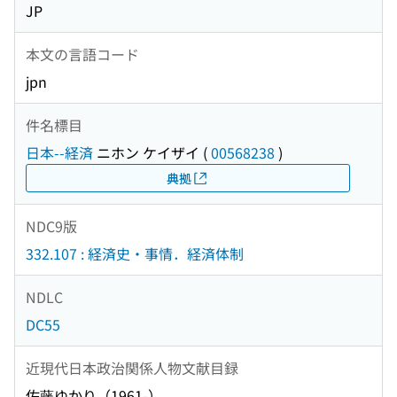
JP
本文の言語コード
jpn
件名標目
日本--経済
ニホン ケイザイ
(
00568238
)
典拠
NDC9版
332.107 : 経済史・事情．経済体制
NDLC
DC55
近現代日本政治関係人物文献目録
佐藤ゆかり（1961-）