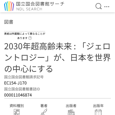
検索を開
メニ
本文へ移動
図書
表紙は所蔵館によって異なることが
ヘルプページへのリンク
あります
2030年超高齢未来 : 「ジェロ
ントロジー」が、日本を世界
の中心にする
国立国会図書館請求記号
EC154-J170
国立国会図書館書誌ID
000011046874
資料種別
著者
出版者
出版年