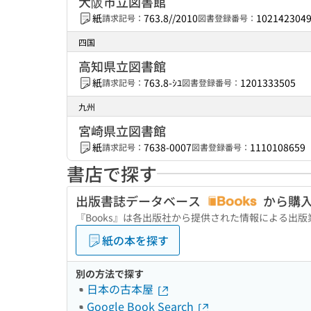
大阪市立図書館
紙
763.8//2010
102142304
請求記号：
図書登録番号：
四国
高知県立図書館
紙
763.8-ｼﾕ
1201333505
請求記号：
図書登録番号：
九州
宮崎県立図書館
紙
7638-0007
1110108659
請求記号：
図書登録番号：
書店で探す
出版書誌データベース
から購
『Books』は各出版社から提供された情報による出
紙の本を探す
別の方法で探す
日本の古本屋
Google Book Search