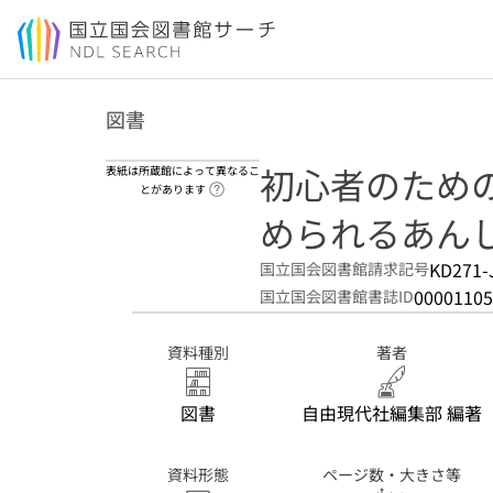
本文へ移動
図書
初心者のための
表紙は所蔵館によって異なるこ
ヘルプページへのリンク
とがあります
められるあんし
KD271-
国立国会図書館請求記号
00001105
国立国会図書館書誌ID
資料種別
著者
図書
自由現代社編集部 編著
資料形態
ページ数・大きさ等