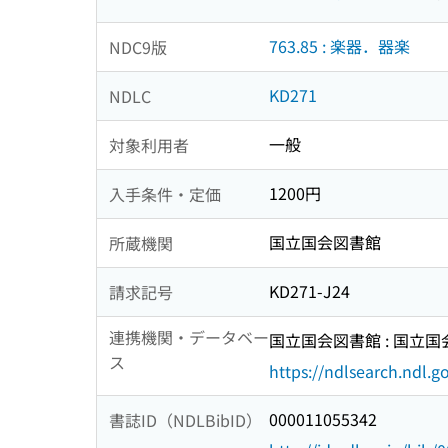
763.85 : 楽器．器楽
NDC9版
KD271
NDLC
一般
対象利用者
1200円
入手条件・定価
国立国会図書館
所蔵機関
KD271-J24
請求記号
連携機関・データベー
国立国会図書館 : 国立
ス
https://ndlsearch.ndl.go
000011055342
書誌ID（NDLBibID）