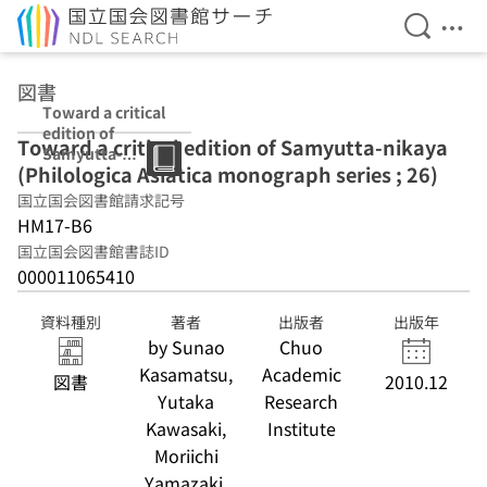
検索を開
メニ
本文へ移動
図書
Toward a critical
edition of
Toward a critical edition of Samyutta-nikaya
Samyutta-
(Philologica Asiatica monograph series ; 26)
nikaya
(Philologica
国立国会図書館請求記号
Asiatica
HM17-B6
monograph
国立国会図書館書誌ID
series ; 26)
000011065410
資料種別
著者
出版者
出版年
by Sunao
Chuo
Kasamatsu,
Academic
図書
2010.12
Yutaka
Research
Kawasaki,
Institute
Moriichi
Yamazaki,