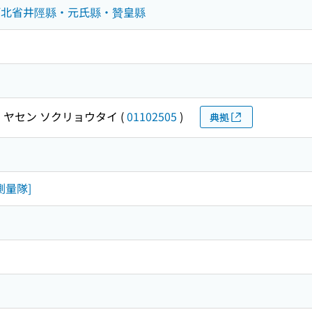
河北省井陘縣・元氏縣・贊皇縣
 ヤセン ソクリョウタイ
(
01102505
)
典拠
測量隊]