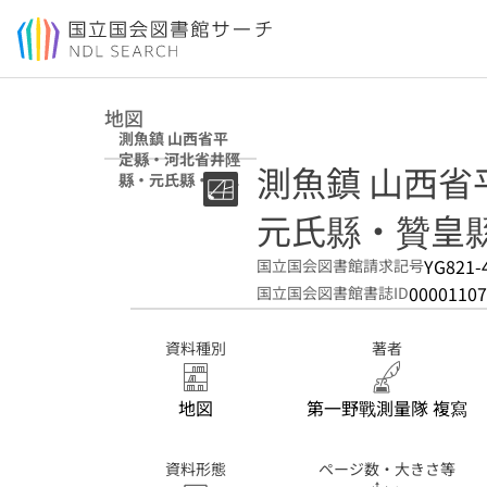
本文へ移動
地図
測魚鎮 山西省平
定縣・河北省井陘
測魚鎮 山西
縣・元氏縣・贊皇
縣
元氏縣・贊皇
YG821-
国立国会図書館請求記号
00001107
国立国会図書館書誌ID
資料種別
著者
地図
第一野戰測量隊 複寫
資料形態
ページ数・大きさ等