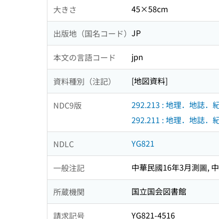
45×58cm
大きさ
JP
出版地（国名コード）
jpn
本文の言語コード
[地図資料]
資料種別（注記）
292.213 : 地理．地誌
NDC9版
292.211 : 地理．地誌
YG821
NDLC
中華民國16年3月測圖, 
一般注記
国立国会図書館
所蔵機関
YG821-4516
請求記号