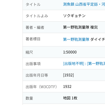
測魚鎮 山西省平定縣・
タイトル
ソクギョチン
タイトルよみ
第一野戰測量隊 複寫
著者・編者
著者標目
第一野戰測量隊
ダイイチ
1:50000
縮尺
[出版地不明] : [第一野戰
出版事項
[1932]
出版年月日等
1932
出版年（W3CDTF）
地図 1枚
数量