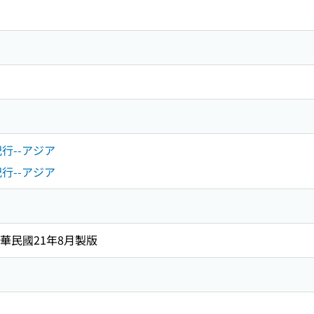
．紀行--アジア
．紀行--アジア
中華民國21年8月製版