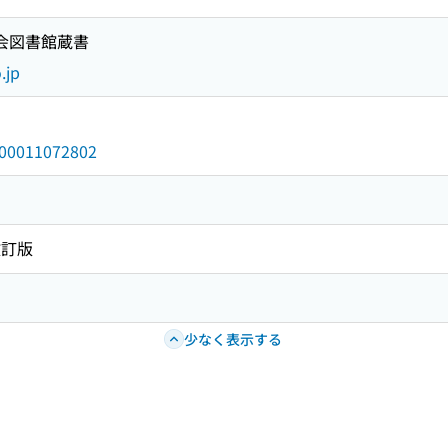
国会図書館蔵書
.jp
/000011072802
改訂版
少なく表示する