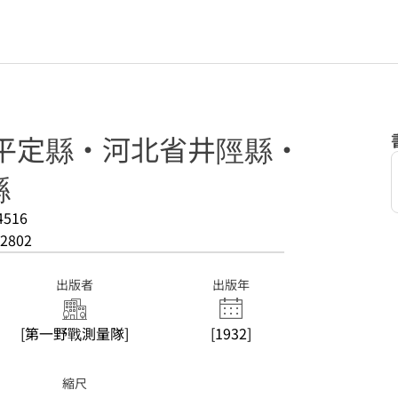
省平定縣・河北省井陘縣・
縣
4516
2802
出版者
出版年
[第一野戰測量隊]
[1932]
縮尺