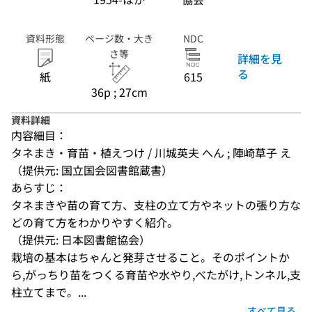
資料形態
ページ数・大き
NDC
さ等
詳細を見
る
紙
615
36p ; 27cm
資料詳細
内容細目：
タネまき・育苗・植えつけ / 川城英夫 へん ; 陣崎草子 え
（提供元: 国立国会図書館蔵書）
あらすじ：
タネまきや苗の育て方、支柱の立て方やネットの張り方な
どの育て方をわかりやすく紹介。
（提供元: 日本図書館協会）
栽培の基本はちゃんと発芽させること。そのポイントか
ら,がっちり苗をつくる育苗や水やり,べたがけ,トンネル,支
柱立てまで。...
すべて見る