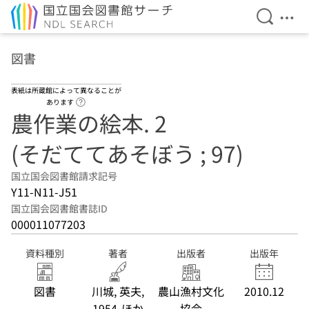
検索を開
メニ
本文へ移動
図書
表紙は所蔵館によって異なることが
ヘルプページへのリンク
あります
農作業の絵本. 2
(そだててあそぼう ; 97)
国立国会図書館請求記号
Y11-N11-J51
国立国会図書館書誌ID
000011077203
資料種別
著者
出版者
出版年
図書
川城, 英夫,
農山漁村文化
2010.12
1954-ほか
協会