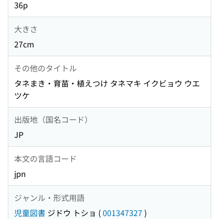
36p
大きさ
27cm
その他のタイトル
タネまき・育苗・植えつけ タネマキ イクビョウ ウエ
ツケ
出版地（国名コード）
JP
本文の言語コード
jpn
ジャンル・形式用語
児童図書
ジドウ トショ
(
001347327
)