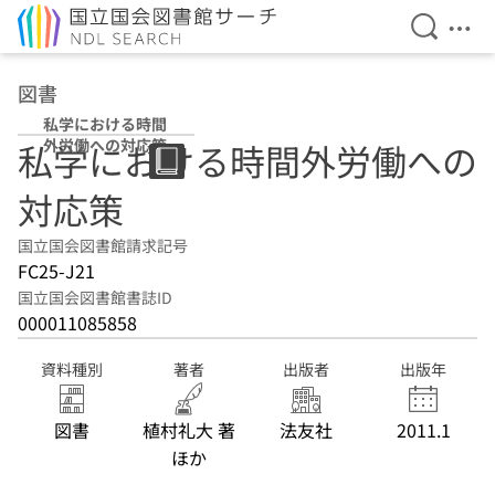
検索を開
メニ
本文へ移動
図書
私学における時間
外労働への対応策
私学における時間外労働への
対応策
国立国会図書館請求記号
FC25-J21
国立国会図書館書誌ID
000011085858
資料種別
著者
出版者
出版年
図書
植村礼大 著
法友社
2011.1
ほか