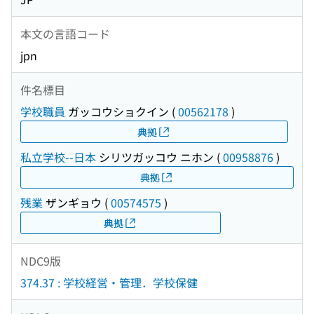
本文の言語コード
jpn
件名標目
学校職員
ガッコウショクイン
(
00562178
)
典拠
私立学校--日本
シリツガッコウ ニホン
(
00958876
)
典拠
残業
ザンギョウ
(
00574575
)
典拠
NDC9版
374.37 : 学校経営・管理．学校保健