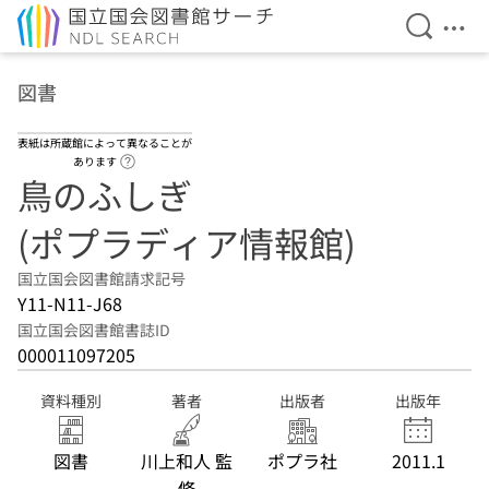
検索を開
メニ
本文へ移動
図書
表紙は所蔵館によって異なることが
ヘルプページへのリンク
あります
鳥のふしぎ
(ポプラディア情報館)
国立国会図書館請求記号
Y11-N11-J68
国立国会図書館書誌ID
000011097205
資料種別
著者
出版者
出版年
図書
川上和人 監
ポプラ社
2011.1
修