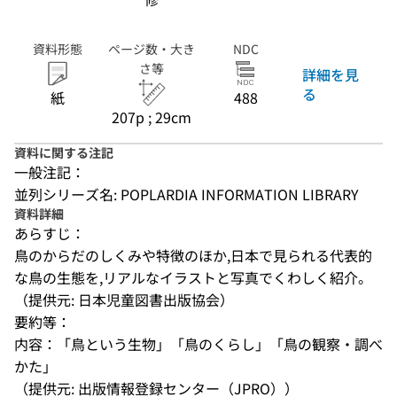
資料形態
ページ数・大き
NDC
さ等
詳細を見
る
紙
488
207p ; 29cm
資料に関する注記
一般注記：
並列シリーズ名: POPLARDIA INFORMATION LIBRARY
資料詳細
あらすじ：
鳥のからだのしくみや特徴のほか,日本で見られる代表的
な鳥の生態を,リアルなイラストと写真でくわしく紹介。
（提供元: 日本児童図書出版協会）
要約等：
内容：「鳥という生物」「鳥のくらし」「鳥の観察・調べ
かた」
（提供元: 出版情報登録センター（JPRO））