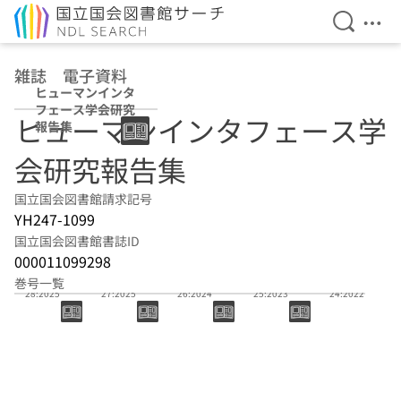
検索を開
メニ
本文へ移動
雑誌 電子資料
ヒューマンインタ
フェース学会研究
ヒューマンインタフェース学
報告集
会研究報告集
国立国会図書館請求記号
YH247-1099
国立国会図書館書誌ID
000011099298
巻号一覧
28:2025
27:2025
26:2024
25:2023
24:2022