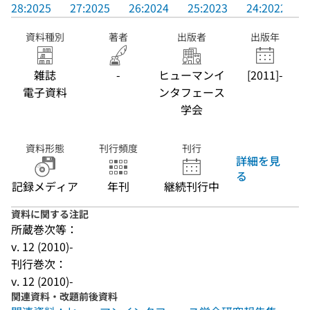
28:2025
27:2025
26:2024
25:2023
24:2022
資料種別
著者
出版者
出版年
雑誌
-
ヒューマンイ
[2011]-
電子資料
ンタフェース
学会
資料形態
刊行頻度
刊行
詳細を見
る
記録メディア
年刊
継続刊行中
資料に関する注記
所蔵巻次等：
v. 12 (2010)-
刊行巻次：
v. 12 (2010)-
関連資料・改題前後資料