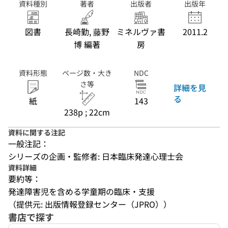
資料種別
著者
出版者
出版年
図書
長崎勤, 藤野
ミネルヴァ書
2011.2
博 編著
房
資料形態
ページ数・大き
NDC
さ等
詳細を見
る
紙
143
238p ; 22cm
資料に関する注記
一般注記：
シリーズの企画・監修者: 日本臨床発達心理士会
資料詳細
要約等：
発達障害児を含める学童期の臨床・支援
（提供元: 出版情報登録センター（JPRO））
書店で探す