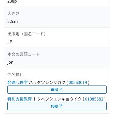
238p
大きさ
22cm
出版地（国名コード）
JP
本文の言語コード
jpn
件名標目
発達心理学
ハッタツシンリガク
(
00563019
)
典拠
特別支援教育
トクベツシエンキョウイク
(
01085582
)
典拠