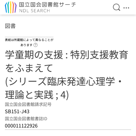
検索を開
メニ
本文へ移動
図書
表紙は所蔵館によって異なることが
ヘルプページへのリンク
あります
学童期の支援 : 特別支援教育
をふまえて
(シリーズ臨床発達心理学・
理論と実践 ; 4)
国立国会図書館請求記号
SB151-J43
国立国会図書館書誌ID
000011122926