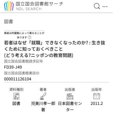
検索を開
メニ
本文へ移動
図書
表紙は所蔵館によって異なることが
ヘルプページへのリンク
あります
若者はなぜ「就職」できなくなったのか? : 生き抜
くために知っておくべきこと
(どう考える?ニッポンの教育問題)
国立国会図書館請求記号
FD39-J49
国立国会図書館書誌ID
000011126104
資料種別
著者
出版者
出版年
図書
児美川孝一郎
日本図書セン
2011.2
著
ター