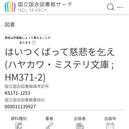
検索を開
メニ
本文へ移動
図書
表紙は所蔵館によって異なることが
ヘルプページへのリンク
あります
はいつくばって慈悲を乞え
(ハヤカワ・ミステリ文庫 ;
HM371-2)
国立国会図書館請求記号
KS171-J253
国立国会図書館書誌ID
000011139927
資料種別
著者
出版者
出版年