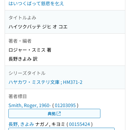
はいつくばって慈悲を乞え
タイトルよみ
ハイツクバッテ ジヒ オ コエ
著者・編者
ロジャー・スミス 著
長野きよみ 訳
シリーズタイトル
ハヤカワ・ミステリ文庫 ; HM371-2
著者標目
Smith, Roger, 1960-
(
01203095
)
典拠
長野, きよみ
ナガノ, キヨミ
(
00155424
)