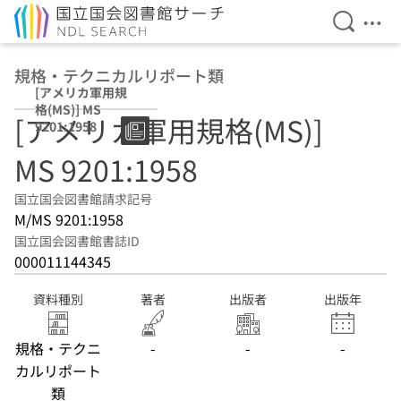
検索を開
メニ
本文へ移動
規格・テクニカルリポート類
[アメリカ軍用規
格(MS)] MS
[アメリカ軍用規格(MS)]
9201:1958
MS 9201:1958
国立国会図書館請求記号
M/MS 9201:1958
国立国会図書館書誌ID
000011144345
資料種別
著者
出版者
出版年
規格・テクニ
-
-
-
カルリポート
類