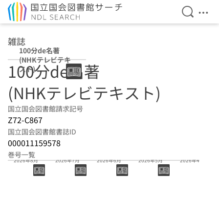
検索を開
メニ
本文へ移動
雑誌
100分de名著
(NHKテレビテキ
100分de名著
スト)
(NHKテレビテキスト)
国立国会図書館請求記号
Z72-C867
国立国会図書館書誌ID
000011159578
巻号一覧
2026年8月
2026年7月
2026年6月
2026年5月
2026年4月