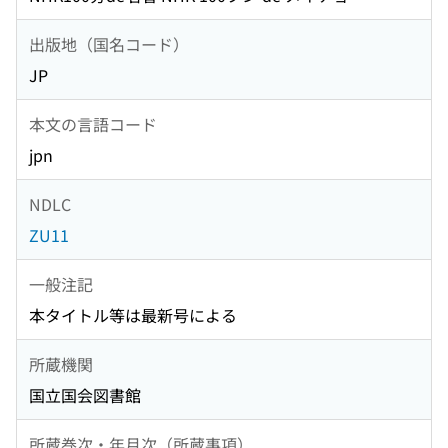
出版地（国名コード）
JP
本文の言語コード
jpn
NDLC
ZU11
一般注記
本タイトル等は最新号による
所蔵機関
国立国会図書館
所蔵巻次・年月次（所蔵事項）