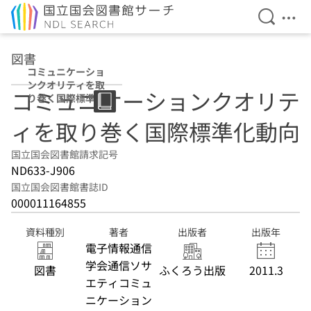
検索を開
メニ
本文へ移動
図書
コミュニケーショ
ンクオリティを取
コミュニケーションクオリテ
り巻く国際標準化
動向
ィを取り巻く国際標準化動向
国立国会図書館請求記号
ND633-J906
国立国会図書館書誌ID
000011164855
資料種別
著者
出版者
出版年
電子情報通信
学会通信ソサ
図書
ふくろう出版
2011.3
エティコミュ
ニケーション