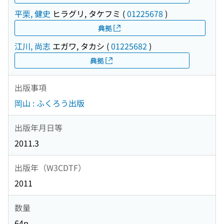
平栗, 健史
ヒラグリ, タケフミ
(
01225678
)
典拠
江川, 尚志
エガワ, タカシ
(
01225682
)
典拠
出版事項
岡山 : ふくろう出版
出版年月日等
2011.3
出版年（W3CDTF）
2011
数量
64p