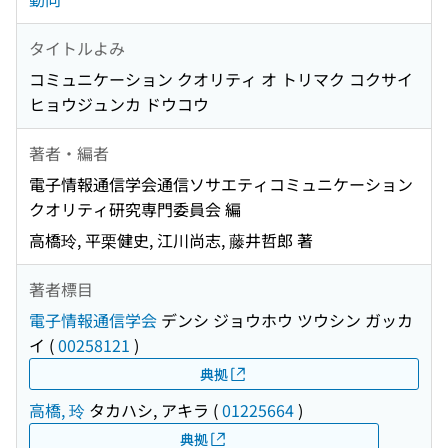
タイトルよみ
コミュニケーション クオリティ オ トリマク コクサイ
ヒョウジュンカ ドウコウ
著者・編者
電子情報通信学会通信ソサエティコミュニケーション
クオリティ研究専門委員会 編
高橋玲, 平栗健史, 江川尚志, 藤井哲郎 著
著者標目
電子情報通信学会
デンシ ジョウホウ ツウシン ガッカ
イ
(
00258121
)
典拠
高橋, 玲
タカハシ, アキラ
(
01225664
)
典拠