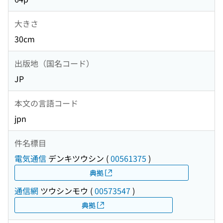
大きさ
30cm
出版地（国名コード）
JP
本文の言語コード
jpn
件名標目
電気通信
デンキツウシン
(
00561375
)
典拠
通信網
ツウシンモウ
(
00573547
)
典拠