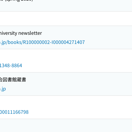
ersity newsletter
go.jp/books/R100000002-I000004271407
n/1348-8864
国会図書館蔵書
.jp
/000011166798