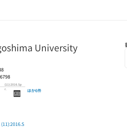
goshima University
38
6798
(11):2016.Sp
r.
ほか6件
A
(11):2016.S