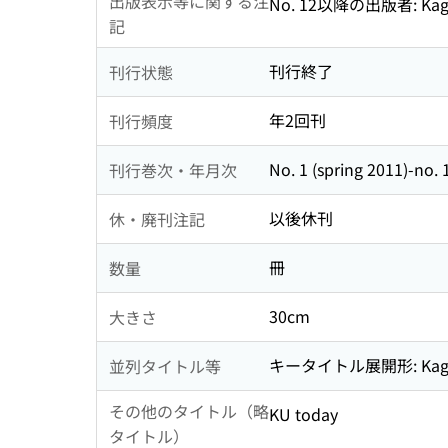
出版表示等に関する注
No. 12以降の出版者: Kagoshi
記
刊行終了
刊行状態
年2回刊
刊行頻度
No. 1 (spring 2011)-no. 
刊行巻次・年月次
以後休刊
休・廃刊注記
冊
数量
30cm
大きさ
キータイトル展開形: Kagoshi
並列タイトル等
その他のタイトル（略
KU today
タイトル）