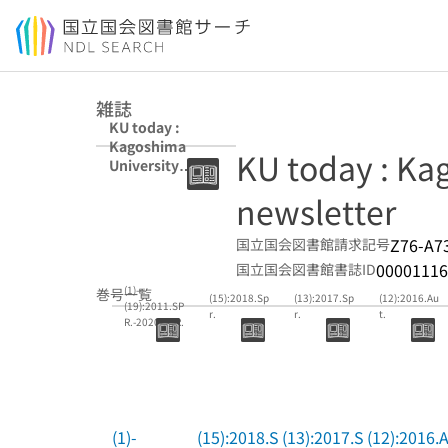
本文へ移動
雑誌
KU today :
Kagoshima
KU today : Ka
University
newsletter
newsletter
Z76-A7
国立国会図書館請求記号
00001116
国立国会図書館書誌ID
(1)-
巻号一覧
(15):2018.Sp
(13):2017.Sp
(12):2016.Au
(19):2011.SP
r.
r.
t.
R.-2020.SPR.
(1)-
(15):2018.S
(13):2017.S
(12):2016.