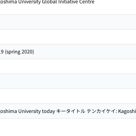
ma University Global Initiative Centre
19 (spring 2020)
ma University today キータイトル テンカイケイ: Kagoshima 