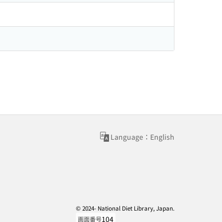
Language：English
© 2024- National Diet Library, Japan.
104
画面番号