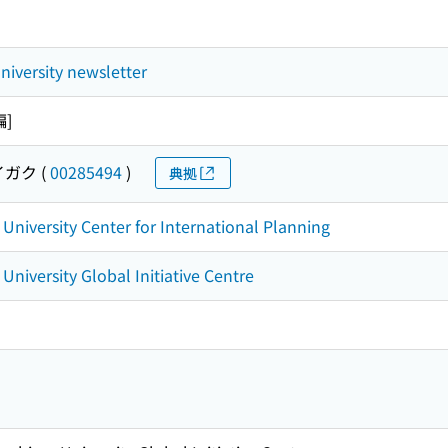
iversity newsletter
編]
イガク
(
00285494
)
典拠
niversity Center for International Planning
niversity Global Initiative Centre