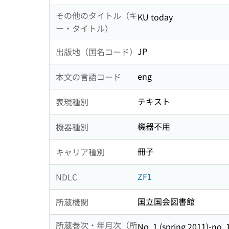
その他のタイトル（キ
KU today
ー・タイトル）
JP
出版地（国名コード）
eng
本文の言語コード
テキスト
表現種別
機器不用
機器種別
冊子
キャリア種別
ZF1
NDLC
国立国会図書館
所蔵機関
所蔵巻次・年月次（所
No. 1 (spring 2011)-no. 