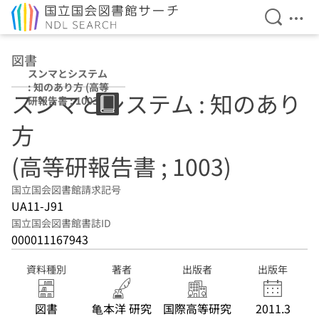
検索を開
メニ
本文へ移動
図書
スンマとシステム
: 知のあり方 (高等
スンマとシステム : 知のあり
研報告書 ; 1003)
方
(高等研報告書 ; 1003)
国立国会図書館請求記号
UA11-J91
国立国会図書館書誌ID
000011167943
資料種別
著者
出版者
出版年
図書
亀本洋 研究
国際高等研究
2011.3