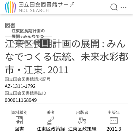
検索を開
メニ
本文へ移動
図書
江東区長期計画の
展開 : みんなでつ
江東区長期計画の展開 : みん
くる伝統、未来水
彩都市・江東
なでつくる伝統、未来水彩都
2011
市・江東. 2011
国立国会図書館請求記号
AZ-1311-J792
国立国会図書館書誌ID
000011168949
資料種別
著者
出版者
出版年
図書
江東区政策経
江東区政策経
2011.3