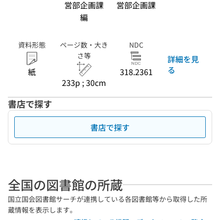
営部企画課
営部企画課
編
資料形態
ページ数・大き
NDC
さ等
詳細を見
る
紙
318.2361
233p ; 30cm
書店で探す
書店で探す
全国の図書館の所蔵
国立国会図書館サーチが連携している各図書館等から取得した所
蔵情報を表示します。