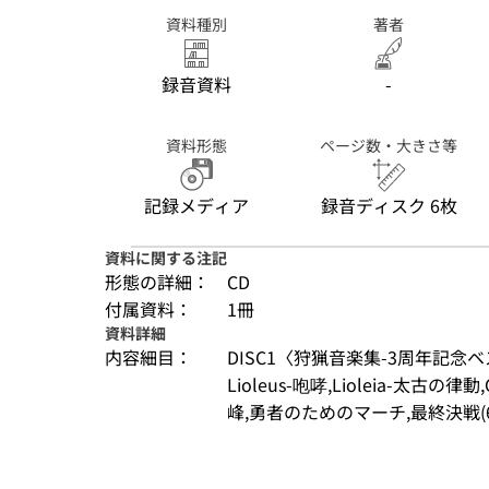
資料種別
著者
録音資料
-
資料形態
ページ数・大きさ等
記録メディア
録音ディスク 6枚
資料に関する注記
形態の詳細：
CD
付属資料：
1冊
資料詳細
内容細目：
DISC1〈狩猟音楽集-3周年記念ベストト
Lioleus-咆哮,Lioleia-太古の律動
峰,勇者のためのマーチ,最終決戦(6)