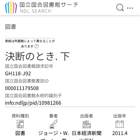
検索を開
メニ
本文へ移動
図書
表紙は所蔵館によって異なることが
ヘルプページへのリンク
あります
決断のとき. 下
国立国会図書館請求記号
GH118-J92
国立国会図書館書誌ID
000011179508
国立国会図書館永続的識別子
info:ndljp/pid/10981266
資料種別
著者
出版者
出版年
図書
ジョージ・W.
日本経済新聞
2011.4