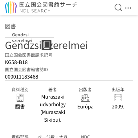
検索を開
メニ
本文へ移動
図書
Gendzsi
szerelmei
Gendzsi szerelmei
国立国会図書館請求記号
KG58-B18
国立国会図書館書誌ID
000011183468
資料種別
著者
出版者
出版年
Muraszaki
udvarhölgy
図書
Európa
2009.
(Muraszaki
Sikibu).
資料形態
ページ数・大き
NDC