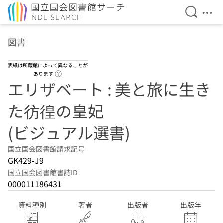
検索を開
メニ
本文へ移動
図書
表紙は所蔵館によって異なることが
ヘルプページへのリンク
あります
エリザベート : 美と旅に生き
た彷徨の皇妃
(ビジュアル選書)
国立国会図書館請求記号
GK429-J9
国立国会図書館書誌ID
000011186431
資料種別
著者
出版者
出版年