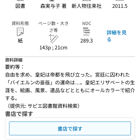
図書
森実与子 著
新人物往来社
2011.5
資料形態
ページ数・大き
NDC
さ等
詳細を見
る
紙
289.3
143p ; 21cm
資料詳細
要約等：
自由を求め、皇妃は帝都を飛び立った。宮廷に囚われた
「バイエルンの薔薇」の運命は…。皇妃エリザベートの生
涯を、絵画、風景、遺品などとともにオールカラーで紹介
する。
（提供元: サピエ図書館資料検索）
書店で探す
書店で探す