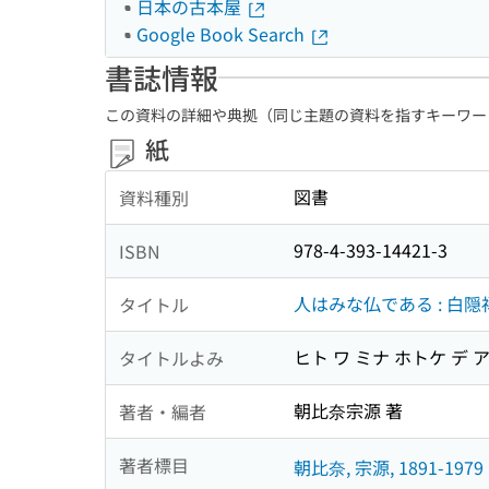
日本の古本屋
Google Book Search
書誌情報
この資料の詳細や典拠（同じ主題の資料を指すキーワー
紙
図書
資料種別
978-4-393-14421-3
ISBN
人はみな仏である : 白
タイトル
ヒト ワ ミナ ホトケ デ 
タイトルよみ
朝比奈宗源 著
著者・編者
著者標目
朝比奈, 宗源, 1891-1979