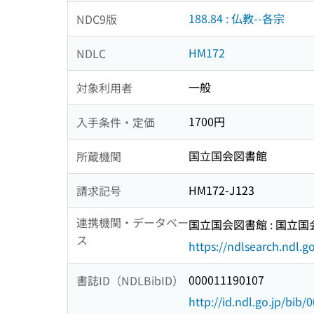
188.84 : 仏教--各宗
NDC9版
HM172
NDLC
一般
対象利用者
1700円
入手条件・定価
国立国会図書館
所蔵機関
HM172-J123
請求記号
連携機関・データベー
国立国会図書館 : 国立
ス
https://ndlsearch.ndl.go
000011190107
書誌ID（NDLBibID）
http://id.ndl.go.jp/bib