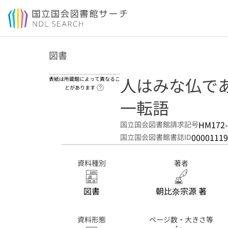
本文へ移動
図書
人はみな仏であ
表紙は所蔵館によって異なるこ
ヘルプページへのリンク
とがあります
一転語
HM172-
国立国会図書館請求記号
00001119
国立国会図書館書誌ID
資料種別
著者
図書
朝比奈宗源 著
資料形態
ページ数・大きさ等