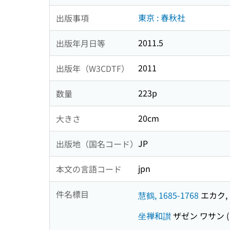
東京 : 春秋社
出版事項
2011.5
出版年月日等
2011
出版年（W3CDTF）
223p
数量
20cm
大きさ
JP
出版地（国名コード）
jpn
本文の言語コード
件名標目
慧鶴, 1685-1768
エカク, 1
坐禅和讃
ザゼン ワサン