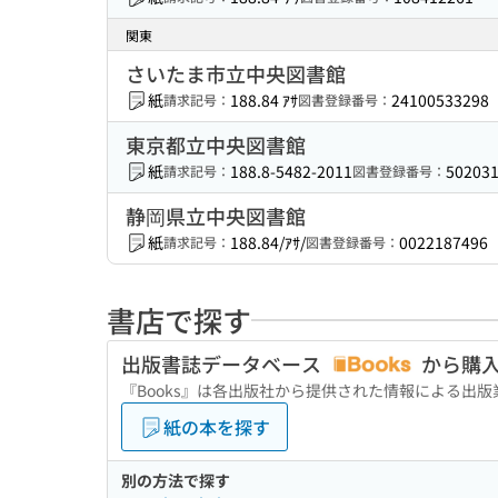
関東
さいたま市立中央図書館
紙
188.84 ｱｻ
24100533298
請求記号：
図書登録番号：
東京都立中央図書館
紙
188.8-5482-2011
50203
請求記号：
図書登録番号：
静岡県立中央図書館
紙
188.84/ｱｻ/
0022187496
請求記号：
図書登録番号：
書店で探す
出版書誌データベース
から購
『Books』は各出版社から提供された情報による出
紙の本を探す
別の方法で探す