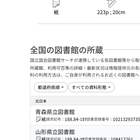
紙
223p ; 20cm
全国の図書館の所蔵
国立国会図書館サーチが連携している各図書館等から取
所蔵館、利用可否等の詳細・最新状況は情報提供元の各
料の利用方法は、ご自身が利用されるお近くの図書館
北日本
青森県立図書館
紙
188.84-ｴｶｸ
1021329373
請求記号：
図書登録番号：
山形県立図書館
紙
188.84-ｱｻ
108412261
請求記号：
図書登録番号：