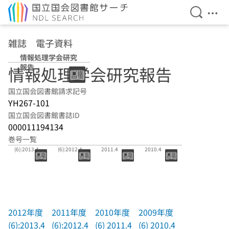
検索を開
メニ
本文へ移動
雑誌 電子資料
情報処理学会研究
報告
情報処理学会研究報告
国立国会図書館請求記号
YH267-101
国立国会図書館書誌ID
000011194134
巻号一覧
2012年度
2011年度
2010年度(6)
2009年度(6)
(6):2013.4
(6):2012.4
2011.4
2010.4
2012年度
2011年度
2010年度
2009年度
(6):2013.4
(6):2012.4
(6) 2011.4
(6) 2010.4