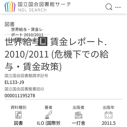
検索を開
メニ
本文へ移動
図書
世界給与・賃金レ
ポート 2010/2011
世界給与・賃金レポート.
(危機下での給
与・賃金政策)
2010/2011 (危機下での給
与・賃金政策)
国立国会図書館請求記号
EL133-J9
国立国会図書館書誌ID
000011195278
資料種別
著者
出版者
出版年
図書
ILO (国際労
一灯舎
2011.5