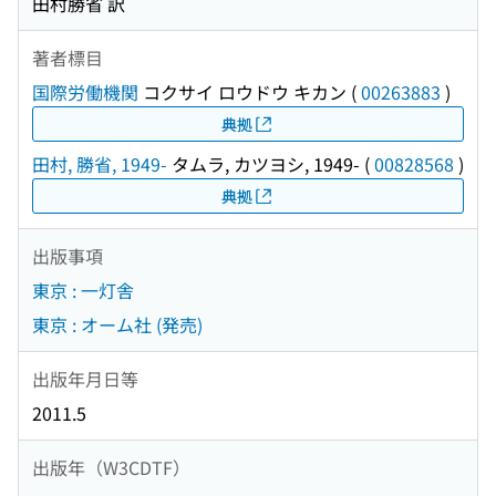
田村勝省 訳
著者標目
国際労働機関
コクサイ ロウドウ キカン
(
00263883
)
典拠
田村, 勝省, 1949-
タムラ, カツヨシ, 1949-
(
00828568
)
典拠
出版事項
東京 : 一灯舎
東京 : オーム社 (発売)
出版年月日等
2011.5
出版年（W3CDTF）