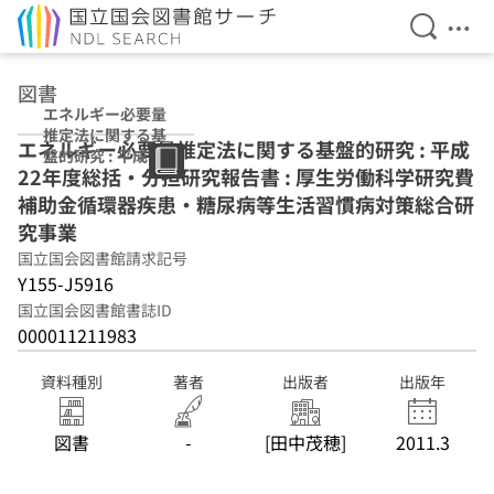
検索を開
メニ
本文へ移動
図書
エネルギー必要量
推定法に関する基
エネルギー必要量推定法に関する基盤的研究 : 平成
盤的研究 : 平成22
22年度総括・分担研究報告書 : 厚生労働科学研究費
年度総括・分担研
究報告書 : 厚生労
補助金循環器疾患・糖尿病等生活習慣病対策総合研
働科学研究費補助
究事業
金循環器疾患・糖
国立国会図書館請求記号
尿病等生活習慣病
対策総合研究事業
Y155-J5916
国立国会図書館書誌ID
000011211983
資料種別
著者
出版者
出版年
図書
-
[田中茂穂]
2011.3