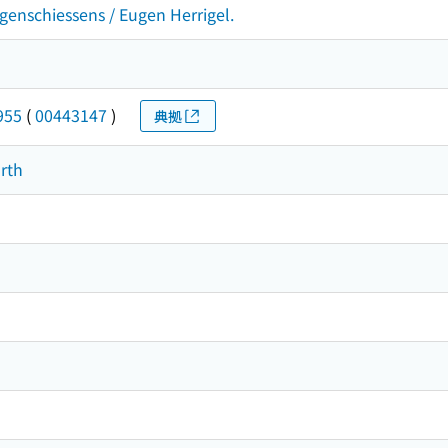
genschiessens / Eugen Herrigel.
955
(
00443147
)
典拠
arth