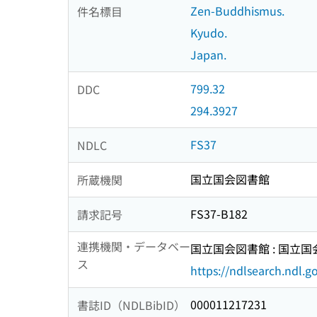
Zen-Buddhismus.
件名標目
Kyudo.
Japan.
799.32
DDC
294.3927
FS37
NDLC
国立国会図書館
所蔵機関
FS37-B182
請求記号
連携機関・データベー
国立国会図書館 : 国立
ス
https://ndlsearch.ndl.go
000011217231
書誌ID（NDLBibID）