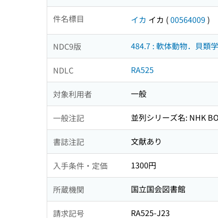
件名標目
イカ
イカ
(
00564009
)
484.7 : 軟体動物．貝類
NDC9版
RA525
NDLC
一般
対象利用者
並列シリーズ名: NHK BO
一般注記
文献あり
書誌注記
1300円
入手条件・定価
国立国会図書館
所蔵機関
RA525-J23
請求記号