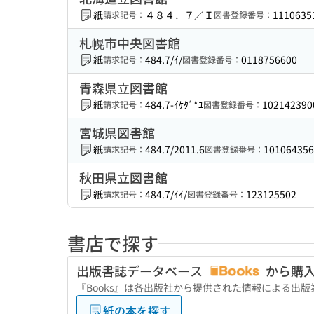
紙
４８４．７／Ｉ
1110635
請求記号：
図書登録番号：
札幌市中央図書館
紙
484.7/ｲ/
0118756600
請求記号：
図書登録番号：
青森県立図書館
紙
484.7-ｲｹﾀﾞ*ﾕ
102142390
請求記号：
図書登録番号：
宮城県図書館
紙
484.7/2011.6
101064356
請求記号：
図書登録番号：
秋田県立図書館
紙
484.7/ｲｲ/
123125502
請求記号：
図書登録番号：
書店で探す
出版書誌データベース
から購
『Books』は各出版社から提供された情報による出
紙の本を探す