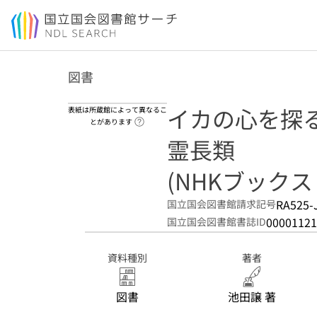
本文へ移動
図書
イカの心を探る
表紙は所蔵館によって異なるこ
ヘルプページへのリンク
とがあります
霊長類
(NHKブックス ;
RA525-
国立国会図書館請求記号
00001121
国立国会図書館書誌ID
資料種別
著者
図書
池田譲 著