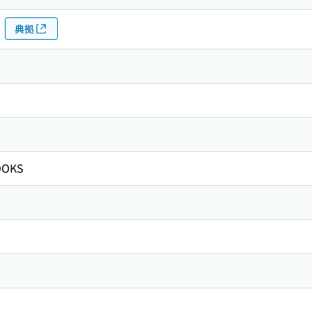
典拠
学
OKS