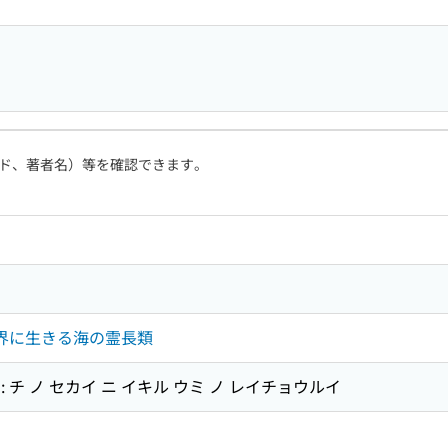
ド、著者名）等を確認できます。
世界に生きる海の霊長類
 : チ ノ セカイ ニ イキル ウミ ノ レイチョウルイ