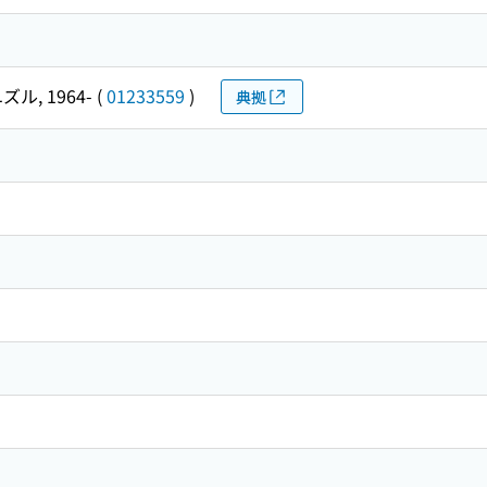
ズル, 1964-
(
01233559
)
典拠