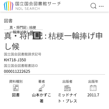
検索を開
メニ
本文へ移動
図書
真・将門記 : 桔梗
一輪捧げ申し候
真・将門記 : 桔梗一輪捧げ申
し候
国立国会図書館請求記号
KH718-J350
国立国会図書館書誌ID
000011222625
資料種別
著者
出版者
出版年
図書
山本かずこ
ミッドナイ
2011.7
著
ト・プレス