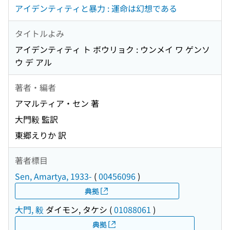
アイデンティティと暴力 : 運命は幻想である
タイトルよみ
アイデンティティ ト ボウリョク : ウンメイ ワ ゲンソ
ウ デ アル
著者・編者
アマルティア・セン 著
大門毅 監訳
東郷えりか 訳
著者標目
Sen, Amartya, 1933-
(
00456096
)
典拠
大門, 毅
ダイモン, タケシ
(
01088061
)
典拠