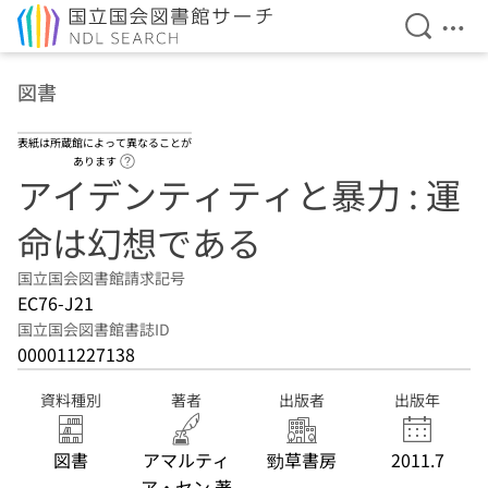
検索を開
メニ
本文へ移動
図書
表紙は所蔵館によって異なることが
ヘルプページへのリンク
あります
アイデンティティと暴力 : 運
命は幻想である
国立国会図書館請求記号
EC76-J21
国立国会図書館書誌ID
000011227138
資料種別
著者
出版者
出版年
図書
アマルティ
勁草書房
2011.7
ア・セン 著