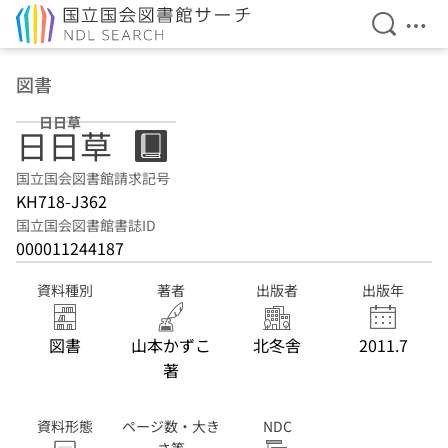
検索を開
メニ
本文へ移動
図書
日日草
日日草
国立国会図書館請求記号
KH718-J362
国立国会図書館書誌ID
000011244187
資料種別
著者
出版者
出版年
図書
山本かずこ
北冬舎
2011.7
著
資料形態
ページ数・大き
NDC