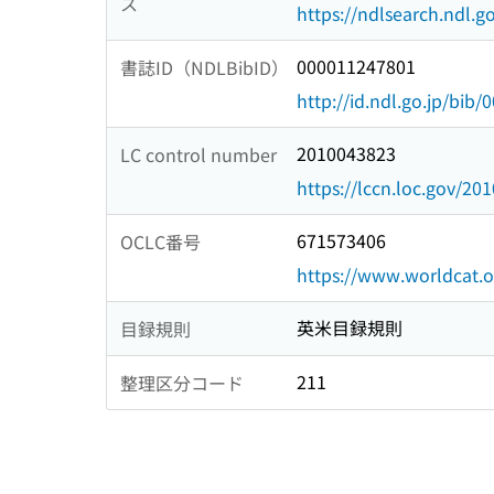
ス
https://ndlsearch.ndl.go
000011247801
書誌ID（NDLBibID）
http://id.ndl.go.jp/bib
2010043823
LC control number
https://lccn.loc.gov/20
671573406
OCLC番号
https://www.worldcat.
英米目録規則
目録規則
211
整理区分コード