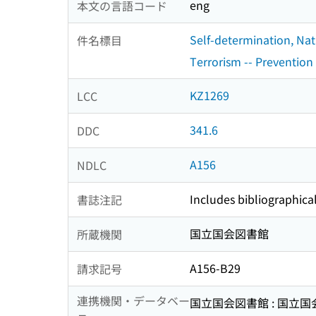
eng
本文の言語コード
Self-determination, Nat
件名標目
Terrorism -- Prevention 
KZ1269
LCC
341.6
DDC
A156
NDLC
Includes bibliographica
書誌注記
国立国会図書館
所蔵機関
A156-B29
請求記号
連携機関・データベー
国立国会図書館 : 国立