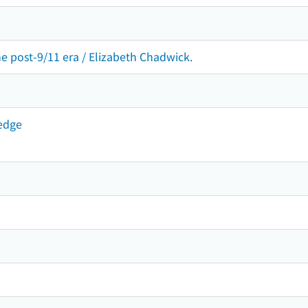
he post-9/11 era / Elizabeth Chadwick.
edge