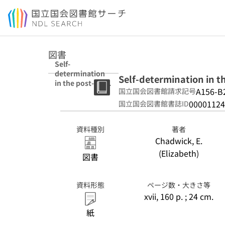
本文へ移動
図書
Self-
determination
Self-determination in t
in the post-9/11
A156-B
国立国会図書館請求記号
era / Elizabeth
Chadwick.
00001124
国立国会図書館書誌ID
資料種別
著者
Chadwick, E.
(Elizabeth)
図書
資料形態
ページ数・大きさ等
xvii, 160 p. ; 24 cm.
紙