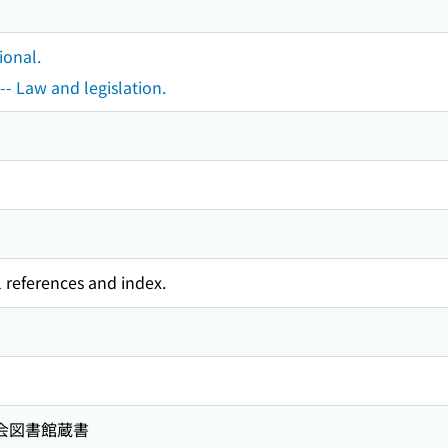
ional.
-- Law and legislation.
l references and index.
国会図書館蔵書