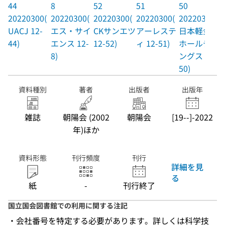
44
8
52
51
50
20220300(
20220300(
20220300(
20220300(
20220300(
UACJ 12-
エス・サイ
CKサンエツ
アーレステ
日本軽金属
44)
エンス 12-
12-52)
ィ 12-51)
ホールディ
8)
ングス 12-
50)
資料種別
著者
出版者
出版年
雑誌
朝陽会 (2002
朝陽会
[19--]-2022
年)ほか
資料形態
刊行頻度
刊行
詳細を見
る
紙
-
刊行終了
国立国会図書館での利用に関する注記
・会社番号を特定する必要があります。詳しくは科学技