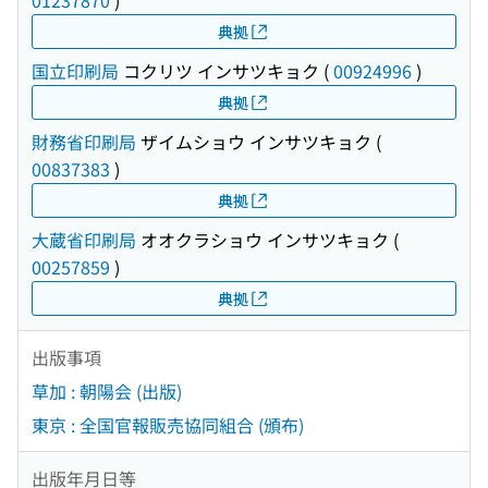
01237870
)
典拠
国立印刷局
コクリツ インサツキョク
(
00924996
)
典拠
財務省印刷局
ザイムショウ インサツキョク
(
00837383
)
典拠
大蔵省印刷局
オオクラショウ インサツキョク
(
00257859
)
典拠
出版事項
草加 : 朝陽会 (出版)
東京 : 全国官報販売協同組合 (頒布)
出版年月日等