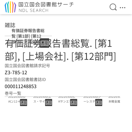
検索を開
メニ
本文へ移動
雑誌
有価証券報告書総
覧 [第1部] [第12
有価証券報告書総覧. [第1
部門] [上場会社]
部], [上場会社]. [第12部門]
国立国会図書館請求記号
Z3-785-12
国立国会図書館書誌ID
000011248853
44
8
52
51
50
巻号一覧
20220300(U
20220300(エ
20220300(C
20220300(ア
20220300(日
ACJ 12-44)
ス・サイエン
Kサンエツ
ーレスティ
本軽金属ホー
ス 12-8)
12-52)
12-51)
ルディングス
12-50)