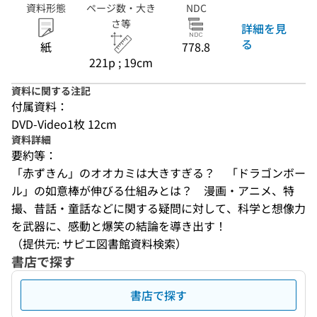
資料形態
ページ数・大き
NDC
さ等
詳細を見
る
紙
778.8
221p ; 19cm
資料に関する注記
付属資料：
DVD-Video1枚 12cm
資料詳細
要約等：
「赤ずきん」のオオカミは大きすぎる？　「ドラゴンボー
ル」の如意棒が伸びる仕組みとは？　漫画・アニメ、特
撮、昔話・童話などに関する疑問に対して、科学と想像力
を武器に、感動と爆笑の結論を導き出す！
（提供元: サピエ図書館資料検索）
書店で探す
書店で探す