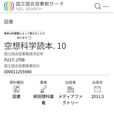
検索を開
メニ
本文へ移動
図書
表紙は所蔵館によって異なることが
ヘルプページへのリンク
あります
空想科学読本. 10
国立国会図書館請求記号
YU17-J708
国立国会図書館書誌ID
000011255980
資料種別
著者
出版者
出版年
図書
柳田理科雄
メディアファ
2011.3
著
クトリー