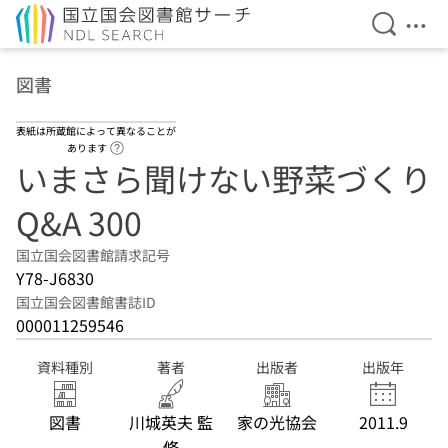
検索を開
メニ
本文へ移動
図書
表紙は所蔵館によって異なることが
ヘルプページへのリンク
あります
いまさら聞けない野菜づくり
Q&A 300
国立国会図書館請求記号
Y78-J6830
国立国会図書館書誌ID
000011259546
資料種別
著者
出版者
出版年
図書
川城英夫 監
家の光協会
2011.9
修