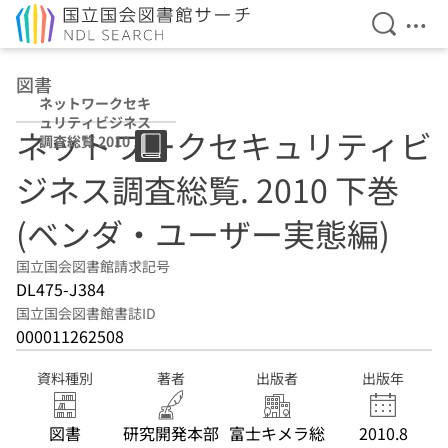
検索を開
メニ
本文へ移動
図書
ネットワークセキ
ュリティビジネス
ネットワークセキュリティビ
調査総覧 2010 下
巻(ベンダ・ユー
ジネス調査総覧. 2010 下巻
ザー実態編)
(ベンダ・ユーザー実態編)
国立国会図書館請求記号
DL475-J384
国立国会図書館書誌ID
000011262508
資料種別
著者
出版者
出版年
図書
研究開発本部
富士キメラ総
2010.8