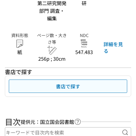
第二研究開発
研
部門 調査・
編集
資料形態
ページ数・大き
NDC
さ等
詳細を見
る
紙
547.483
256p ; 30cm
書店で探す
書店で探す
目次
提供元：国立国会図書館
ヘルプページへのリンク
キー