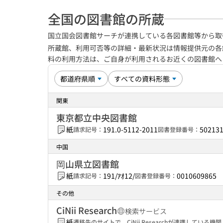
全国の図書館の所蔵
国立国会図書館サーチが連携している各図書館等から取
所蔵館、利用可否等の詳細・最新状況は情報提供元の各
料の利用方法は、ご自身が利用されるお近くの図書館
関東
東京都立中央図書館
紙
191.0-5112-2011
50213
請求記号：
図書登録番号：
中国
岡山県立図書館
紙
191/ｱｵ12/
0010609865
請求記号：
図書登録番号：
その他
CiNii Research
検索サービス
紙
遷移先のサイトで、CiNii Researchが連携してい