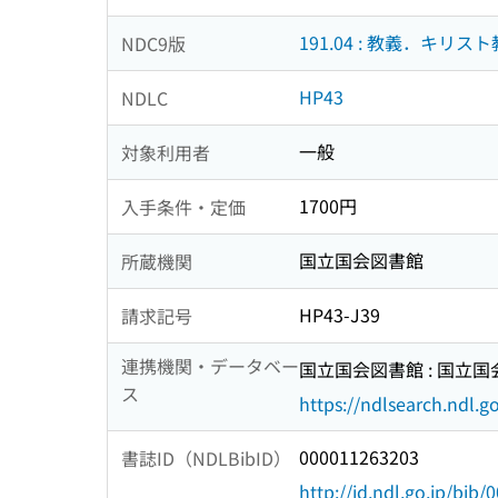
191.04 : 教義．キリス
NDC9版
HP43
NDLC
一般
対象利用者
1700円
入手条件・定価
国立国会図書館
所蔵機関
HP43-J39
請求記号
連携機関・データベー
国立国会図書館 : 国立
ス
https://ndlsearch.ndl.go
000011263203
書誌ID（NDLBibID）
http://id.ndl.go.jp/bib