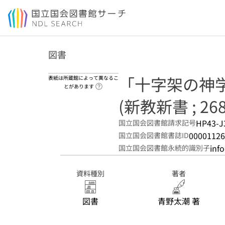
本文へ移動
図書
「十字架の神学
表紙は所蔵館によって異なるこ
ヘルプページへのリンク
とがあります
(新教新書 ; 268
HP43-J
国立国会図書館請求記号
00001126
国立国会図書館書誌ID
inf
国立国会図書館永続的識別子
資料種別
著者
図書
青野太潮 著