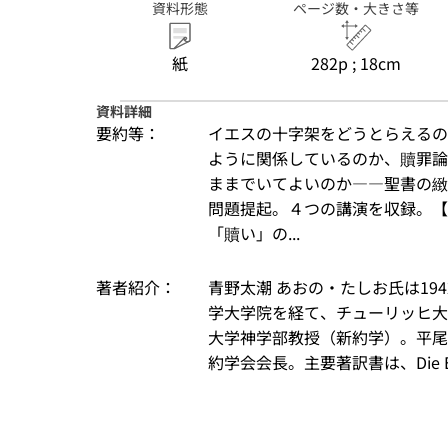
資料形態
ページ数・大きさ等
紙
282p ; 18cm
資料詳細
要約等：
イエスの十字架をどうとらえるの
ように関係しているのか、贖罪論
ままでいてよいのか――聖書の緻
問題提起。４つの講演を収録。【目
「贖い」の...
著者紹介：
青野太潮 あおの・たしお氏は19
学大学院を経て、チューリッヒ大
大学神学部教授（新約学）。平尾
約学会会長。主要著訳書は、Die Entwic