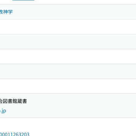
ト教神学
国会図書館蔵書
.jp
/000011263203