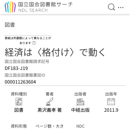
検索を開
メニ
本文へ移動
図書
表紙は所蔵館によって異なることが
ヘルプページへのリンク
あります
経済は〈格付け〉で動く
国立国会図書館請求記号
DF183-J19
国立国会図書館書誌ID
000011263604
資料種別
著者
出版者
出版年
図書
黒沢義孝 著
中経出版
2011.9
資料形態
ページ数・大き
NDC