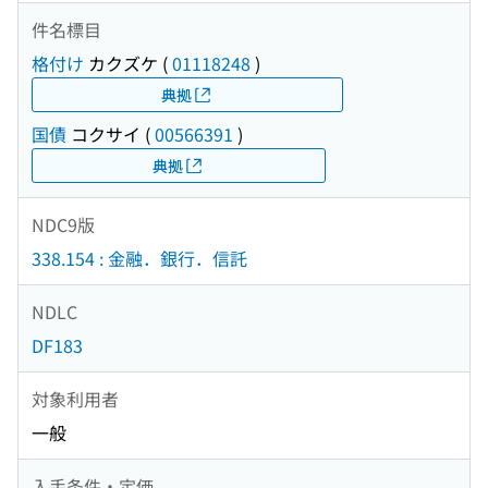
件名標目
格付け
カクズケ
(
01118248
)
典拠
国債
コクサイ
(
00566391
)
典拠
NDC9版
338.154 : 金融．銀行．信託
NDLC
DF183
対象利用者
一般
入手条件・定価