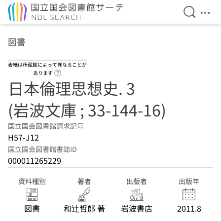
検索を開
メニ
本文へ移動
図書
表紙は所蔵館によって異なることが
ヘルプページへのリンク
あります
日本倫理思想史. 3
(岩波文庫 ; 33-144-16)
国立国会図書館請求記号
H57-J12
国立国会図書館書誌ID
000011265229
資料種別
著者
出版者
出版年
図書
和辻哲郎 著
岩波書店
2011.8