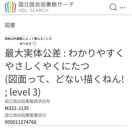
検索を開
メニ
本文へ移動
図書
表紙は所蔵館によって異なることが
ヘルプページへのリンク
あります
最大実体公差 : わかりやすく
やさしくやくにたつ
(図面って、どない描くねん!
; level 3)
国立国会図書館請求記号
M321-J135
国立国会図書館書誌ID
000011274766