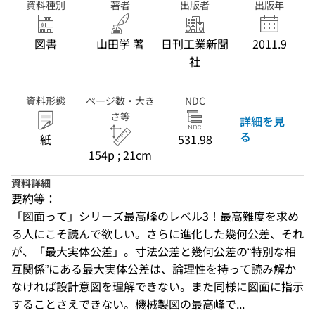
資料種別
著者
出版者
出版年
図書
山田学 著
日刊工業新聞
2011.9
社
資料形態
ページ数・大き
NDC
さ等
詳細を見
る
紙
531.98
154p ; 21cm
資料詳細
要約等：
「図面って」シリーズ最高峰のレベル3！最高難度を求め
る人にこそ読んで欲しい。さらに進化した幾何公差、それ
が、「最大実体公差」。寸法公差と幾何公差の“特別な相
互関係”にある最大実体公差は、論理性を持って読み解か
なければ設計意図を理解できない。また同様に図面に指示
することさえできない。機械製図の最高峰で...