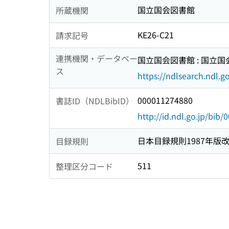
国立国会図書館
所蔵機関
KE26-C21
請求記号
連携機関・データベー
国立国会図書館 : 国立
ス
https://ndlsearch.ndl.go
000011274880
書誌ID（NDLBibID）
http://id.ndl.go.jp/bib
日本目録規則1987年版
目録規則
511
整理区分コード