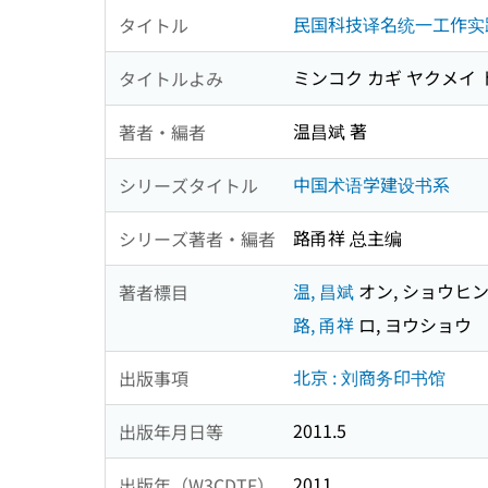
民国科技译名统一工作实
タイトル
ミンコク カギ ヤクメイ 
タイトルよみ
温昌斌 著
著者・編者
中国术语学建设书系
シリーズタイトル
路甬祥 总主编
シリーズ著者・編者
温, 昌斌
オン, ショウヒ
著者標目
路, 甬祥
ロ, ヨウショウ
北京 : 刘商务印书馆
出版事項
2011.5
出版年月日等
2011
出版年（W3CDTF）