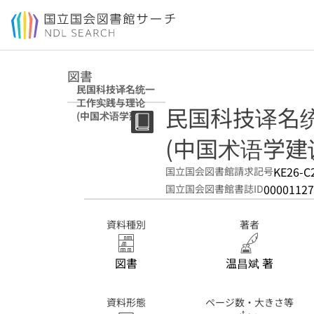
本文へ移動
図書
民国科技译名统一
工作实践与理论
民国科技译名
(中国术语学建设
书系)
(中国术语学建
KE26-C
国立国会図書館請求記号
00001127
国立国会図書館書誌ID
資料種別
著者
図書
温昌斌 著
資料形態
ページ数・大きさ等