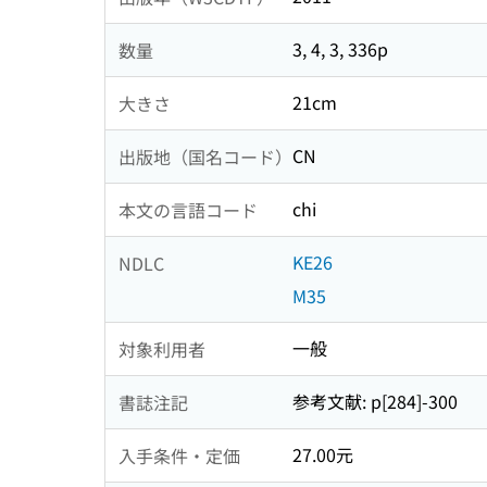
3, 4, 3, 336p
数量
21cm
大きさ
CN
出版地（国名コード）
chi
本文の言語コード
KE26
NDLC
M35
一般
対象利用者
参考文献: p[284]-300
書誌注記
27.00元
入手条件・定価