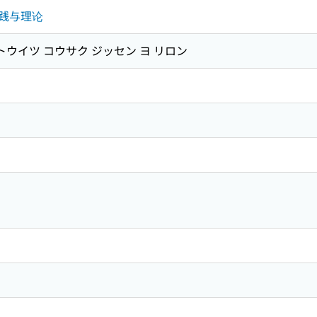
践与理论
トウイツ コウサク ジッセン ヨ リロン
ン