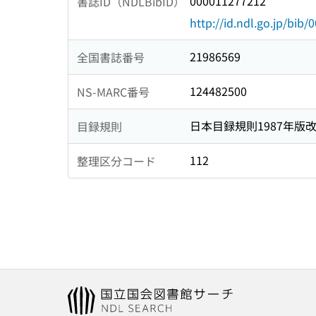
000011277212
書誌ID（NDLBibID）
http://id.ndl.go.jp/bib
21986569
全国書誌番号
124482500
NS-MARC番号
日本目録規則1987年版
目録規則
112
整理区分コード