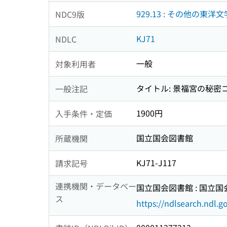
929.13 : その他の東洋文
NDC9版
KJ71
NDLC
一般
対象利用者
タイトル: 景福宮の秘密
一般注記
1900円
入手条件・定価
国立国会図書館
所蔵機関
KJ71-J117
請求記号
連携機関・データベー
国立国会図書館 : 国立
ス
https://ndlsearch.ndl.go