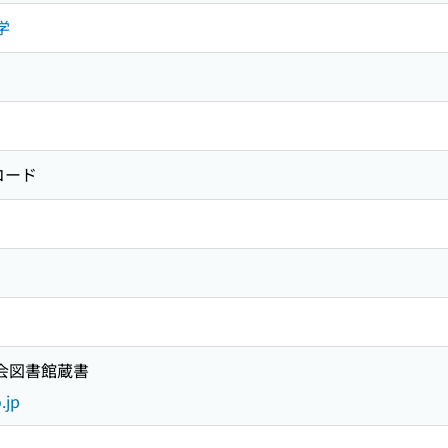
学
コード
国会図書館蔵書
.jp