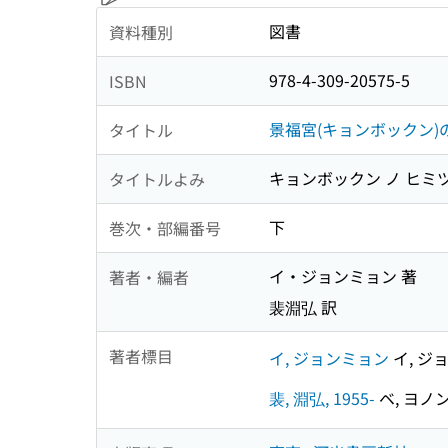
図書
資料種別
978-4-309-20575-5
ISBN
景福宮(キョンボックン)
タイトル
キョンボックン ノ ヒミツ
タイトルよみ
下
巻次・部編番号
イ・ジョンミョン 著
著者・編者
裴淵弘 訳
著者標目
イ, ジョンミョン
イ, ジ
裴, 淵弘, 1955-
ベ, ヨノン,