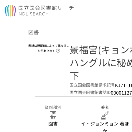
本文へ移動
図書
景福宮(キョン
表紙は所蔵館によって異なるこ
ヘルプページへのリンク
とがあります
ハングルに秘
下
KJ71-J
国立国会図書館請求記号
00001127
国立国会図書館書誌ID
資料種別
著者
図書
イ・ジョンミョン 著ほ
か