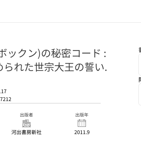
ボックン)の秘密コード :
められた世宗大王の誓い.
117
7212
出版者
出版年
河出書房新社
2011.9