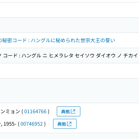
の秘密コード : ハングルに秘められた世宗大王の誓い
 コード : ハングル ニ ヒメラレタ セイソウ ダイオウ ノ チカイ
ョンミョン
(
01164766
)
典拠
 1955-
(
00746952
)
典拠