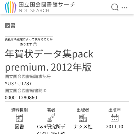
検索を開
メニ
本文へ移動
図書
表紙は所蔵館によって異なることが
ヘルプページへのリンク
あります
年賀状データ集pack
premium. 2012年版
国立国会図書館請求記号
YU37-J1787
国立国会図書館書誌ID
000011280860
資料種別
著者
出版者
出版年
図書
C&R研究所デ
ナツメ社
2011.10
ジタル梁山泊