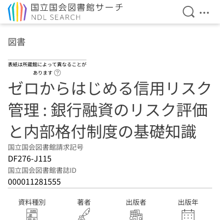
検索を開
メニ
本文へ移動
図書
表紙は所蔵館によって異なることが
ヘルプページへのリンク
あります
ゼロからはじめる信用リスク
管理 : 銀行融資のリスク評価
と内部格付制度の基礎知識
国立国会図書館請求記号
DF276-J115
国立国会図書館書誌ID
000011281555
資料種別
著者
出版者
出版年