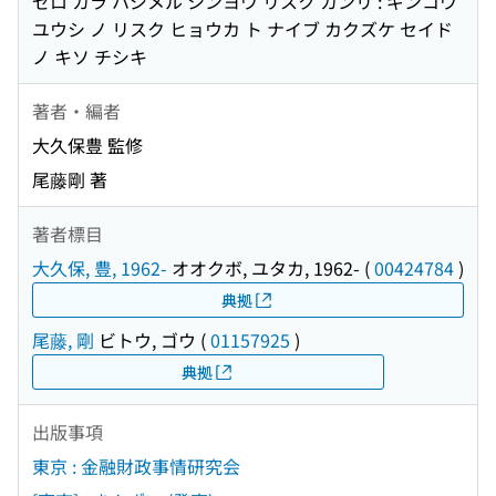
ゼロ カラ ハジメル シンヨウ リスク カンリ : ギンコウ
ユウシ ノ リスク ヒョウカ ト ナイブ カクズケ セイド
ノ キソ チシキ
著者・編者
大久保豊 監修
尾藤剛 著
著者標目
大久保, 豊, 1962-
オオクボ, ユタカ, 1962-
(
00424784
)
典拠
尾藤, 剛
ビトウ, ゴウ
(
01157925
)
典拠
出版事項
東京 : 金融財政事情研究会