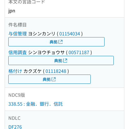
本文の言語コード
jpn
件名標目
与信管理
ヨシンカンリ
(
01154034
)
典拠
信用調査
シンヨウチョウサ
(
00571187
)
典拠
格付け
カクズケ
(
01118248
)
典拠
NDC9版
338.55 : 金融．銀行．信託
NDLC
DF276