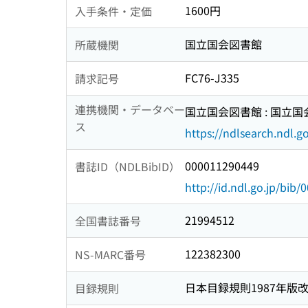
1600円
入手条件・定価
国立国会図書館
所蔵機関
FC76-J335
請求記号
連携機関・データベー
国立国会図書館 : 国立
ス
https://ndlsearch.ndl.go
000011290449
書誌ID（NDLBibID）
http://id.ndl.go.jp/bib
21994512
全国書誌番号
122382300
NS-MARC番号
日本目録規則1987年版
目録規則