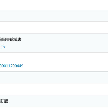
国会図書館蔵書
.jp
/000011290449
改訂版