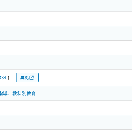
334
)
典拠
学習指導．教科別教育