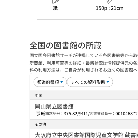
紙
150p ; 21cm
全国の図書館の所蔵
国立国会図書館サーチが連携している各図書館等から取
所蔵館、利用可否等の詳細・最新状況は情報提供元の各
料の利用方法は、ご自身が利用されるお近くの図書館
中国
岡山県立図書館
紙
375.82/ｻｲ11/
001046872
請求記号：
図書登録番号：
その他
大阪府立中央図書館国際児童文学館 蔵書