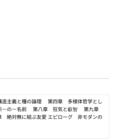
構造主義と種の論理 第四章 多様体哲学とし
場所－の－名前 第八章 狂気と叡智 第九章
 絶対無に結ぶ友愛 エピローグ 非モダンの