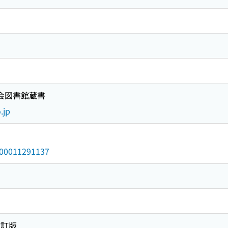
国会図書館蔵書
.jp
/000011291137
改訂版