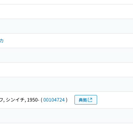
カ
カ
 シンイチ, 1950-
(
00104724
)
典拠