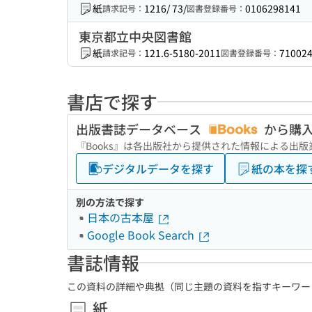
紙
1216/ 73/
0106298141
請求記号：
図書登録番号：
東京都立中央図書館
紙
121.6-5180-2011
71002
請求記号：
図書登録番号：
書店で探す
出版書誌データベース
から購
『Books』は各出版社から提供された情報による出
デジタルデータを探す
紙の本を探
別の方法で探す
日本の古本屋
Google Book Search
書誌情報
この資料の詳細や典拠（同じ主題の資料を指すキーワー
紙