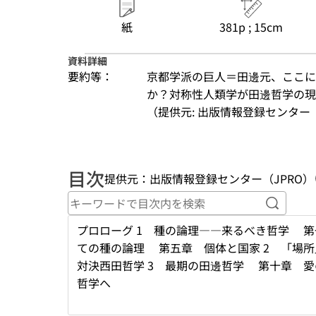
紙
381p ; 15cm
資料詳細
要約等：
京都学派の巨人＝田邊元、ここに
か？対称性人類学が田邊哲学の現
（提供元: 出版情報登録センター（
目次
提供元：出版情報登録センター（JPRO）
キーワ
プロローグ 1 種の論理――来るべき哲学 
ての種の論理 第五章 個体と国家 2 「
対決西田哲学 3 最期の田邊哲学 第十章 
哲学へ