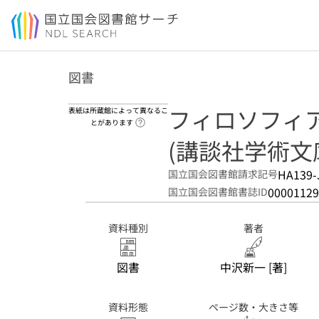
本文へ移動
図書
フィロソフィ
表紙は所蔵館によって異なるこ
ヘルプページへのリンク
とがあります
(講談社学術文庫 
HA139-
国立国会図書館請求記号
00001129
国立国会図書館書誌ID
資料種別
著者
図書
中沢新一 [著]
資料形態
ページ数・大きさ等