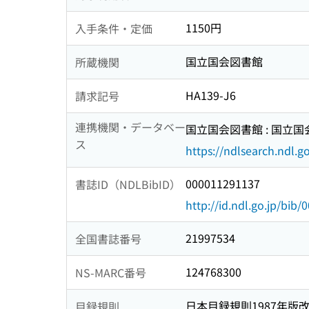
1150円
入手条件・定価
国立国会図書館
所蔵機関
HA139-J6
請求記号
連携機関・データベー
国立国会図書館 : 国立
ス
https://ndlsearch.ndl.go
000011291137
書誌ID（NDLBibID）
http://id.ndl.go.jp/bib
21997534
全国書誌番号
124768300
NS-MARC番号
日本目録規則1987年版
目録規則