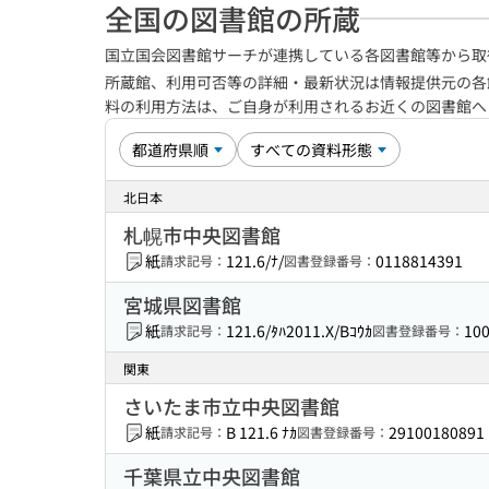
全国の図書館の所蔵
国立国会図書館サーチが連携している各図書館等から取
所蔵館、利用可否等の詳細・最新状況は情報提供元の各
料の利用方法は、ご自身が利用されるお近くの図書館
北日本
札幌市中央図書館
紙
121.6/ﾅ/
0118814391
請求記号：
図書登録番号：
宮城県図書館
紙
121.6/ﾀﾊ2011.X/Bｺｳｶ
10
請求記号：
図書登録番号：
関東
さいたま市立中央図書館
紙
B 121.6 ﾅｶ
29100180891
請求記号：
図書登録番号：
千葉県立中央図書館