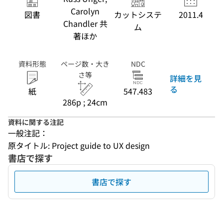
Carolyn
図書
カットシステ
2011.4
Chandler 共
ム
著ほか
資料形態
ページ数・大き
NDC
さ等
詳細を見
る
紙
547.483
286p ; 24cm
資料に関する注記
一般注記：
原タイトル: Project guide to UX design
書店で探す
書店で探す