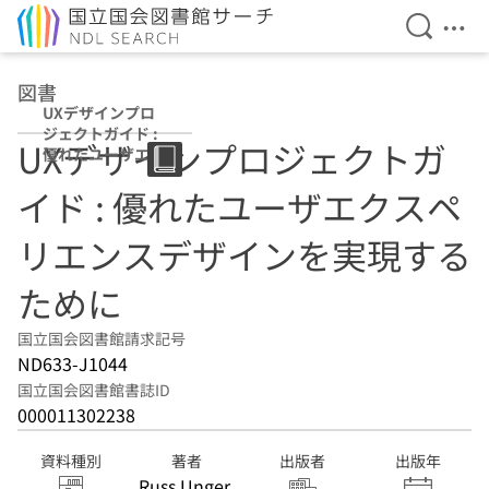
検索を開
メニ
本文へ移動
図書
UXデザインプロ
ジェクトガイド :
UXデザインプロジェクトガ
優れたユーザエク
スペリエンスデザ
イド : 優れたユーザエクスペ
インを実現するた
めに
リエンスデザインを実現する
ために
国立国会図書館請求記号
ND633-J1044
国立国会図書館書誌ID
000011302238
資料種別
著者
出版者
出版年
Russ Unger,